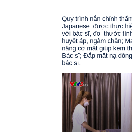
Quy trình nắn chỉnh thẩ
Japanese  được thực hiệ
với bác sĩ, đo  thước tìn
huyết áp, ngâm chân; M
nâng cơ mặt giúp kem th
Bác sĩ; Đắp mặt nạ đông 
bác sĩ.