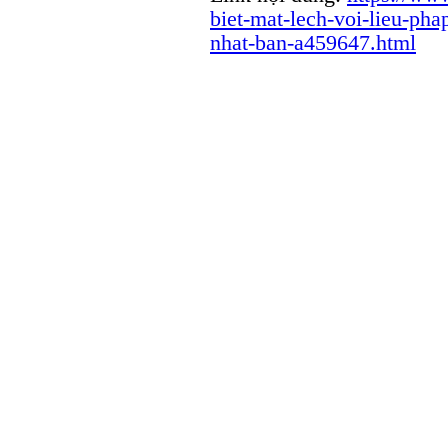
biet-mat-lech-voi-lieu-ph
nhat-ban-a459647.html