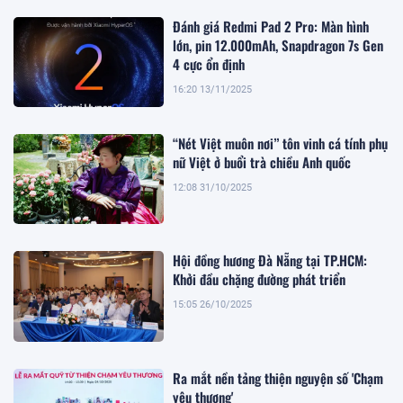
Đánh giá Redmi Pad 2 Pro: Màn hình
lớn, pin 12.000mAh, Snapdragon 7s Gen
4 cực ổn định
16:20 13/11/2025
“Nét Việt muôn nơi” tôn vinh cá tính phụ
nữ Việt ở buổi trà chiều Anh quốc
12:08 31/10/2025
Hội đồng hương Đà Nẵng tại TP.HCM:
Khởi đầu chặng đường phát triển
15:05 26/10/2025
Ra mắt nền tảng thiện nguyện số 'Chạm
yêu thương'