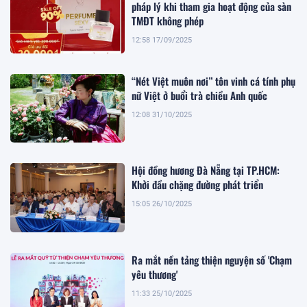
pháp lý khi tham gia hoạt động của sàn
TMĐT không phép
12:58 17/09/2025
“Nét Việt muôn nơi” tôn vinh cá tính phụ
nữ Việt ở buổi trà chiều Anh quốc
12:08 31/10/2025
Hội đồng hương Đà Nẵng tại TP.HCM:
Khởi đầu chặng đường phát triển
15:05 26/10/2025
Ra mắt nền tảng thiện nguyện số 'Chạm
yêu thương'
11:33 25/10/2025