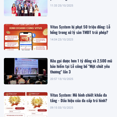
11:33 25/10/2025
Vitus System bị phạt 50 triệu đồng: Lỗ
hổng trong xử lý sàn TMĐT trái phép?
14:04 23/10/2025
Kêu gọi được hơn 1 tỷ đồng và 2.500 mũ
bảo hiểm tại Lễ công bố "Một chút yêu
thương" lần 3
20:57 13/10/2025
Vitus System: Mô hình chiết khấu đa
tầng - Dấu hiệu của đa cấp trá hình?
09:15 03/10/2025