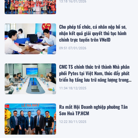
13:18 16/01/2026
Cho phép tổ chức, cá nhân nộp hồ sơ,
nhận kết quả giải quyết thủ tục hành
chính trực tuyến trên VNeID
09:51 07/01/2026
CMC TS chính thức trở thành Nhà phân
phối Pytes tại Việt Nam, thúc đẩy phát
triển hạ tầng lưu trữ năng lượng trong
giai đoạn chuyển dịch xanh
11:34 18/12/2025
Ra mắt Hội Doanh nghiệp phường Tân
Sơn Hoà TP.HCM
12:22 30/11/2025