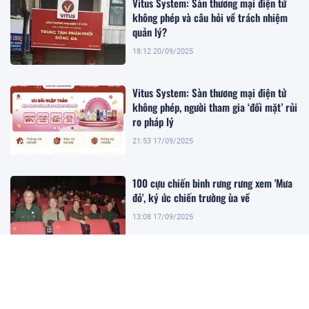
Vitus System: Sàn thương mại điện tử
không phép và câu hỏi về trách nhiệm
quản lý?
18:12 20/09/2025
Vitus System: Sàn thương mại điện tử
không phép, người tham gia ‘đối mặt’ rủi
ro pháp lý
21:53 17/09/2025
100 cựu chiến binh rưng rưng xem 'Mưa
đỏ', ký ức chiến trường ùa về
13:08 17/09/2025
Vitus System: Cảnh báo của chuyên gia
pháp lý khi tham gia hoạt động của sàn
TMĐT không phép