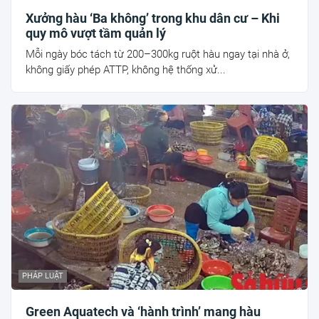
Xưởng hàu ‘Ba không’ trong khu dân cư – Khi
quy mô vượt tầm quản lý
Mỗi ngày bóc tách từ 200–300kg ruột hàu ngay tại nhà ở,
không giấy phép ATTP, không hệ thống xử...
PHÁP LUẬT
Green Aquatech và ‘hành trình’ mang hàu