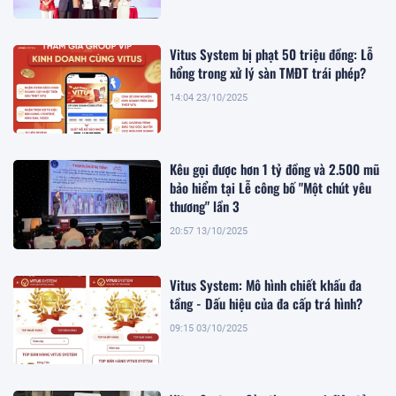
Vitus System bị phạt 50 triệu đồng: Lỗ
hổng trong xử lý sàn TMĐT trái phép?
14:04 23/10/2025
Kêu gọi được hơn 1 tỷ đồng và 2.500 mũ
bảo hiểm tại Lễ công bố "Một chút yêu
thương" lần 3
20:57 13/10/2025
Vitus System: Mô hình chiết khấu đa
tầng - Dấu hiệu của đa cấp trá hình?
09:15 03/10/2025