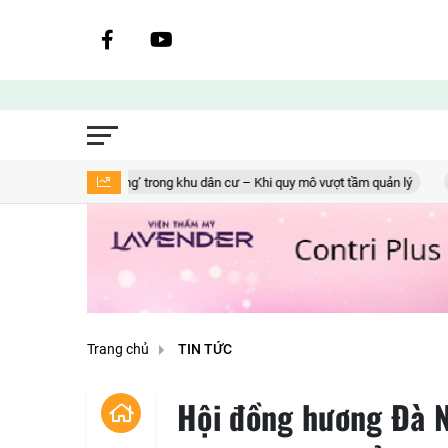
Ba không’ trong khu dân cư – Khi quy mô vượt tầm quản lý
Green Aqua
Trang chủ
TIN TỨC
Hội đồng hương Đà N