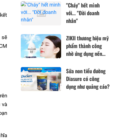
các Đại lý bảo hiểm
"Cháy" hết mình
cắt Code?
với... "Đời doanh
kết
nhân"
 sẽ
ZIKII thương hiệu mỹ
phẩm thành công
HCM
nhờ ứng dụng nền
tảng công nghệ đến
từ Nhật Bản
Sữa non tiểu đường
Diasure có công
dụng như quảng cáo?
rên
 và
oạn
ghĩa