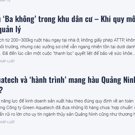
INH TẾ
 ‘Ba không’ trong khu dân cư – Khi quy m
quản lý
ch từ 200–300kg ruột hàu ngay tại nhà ở, không giấy phép ATTP, khô
môi trường, nhưng các xưởng sơ chế vẫn ngang nhiên tồn tại dưới dan
". Đã đến lúc cần một cuộc "thanh lọc" quyết liệt để bảo vệ sức khỏe
HÁP LUẬT
atech và ‘hành trình’ mang hàu Quảng Nin
?
 năng lực để kinh doanh sản xuất hàu theo đúng quy định về an toàn
g Công ty Green Aquatech đã đưa những lô hàng chưa ‘hợp chuẩn’ 
ẩn rủi ro lớn cho uy tín ngành thủy sản Quảng Ninh cũng như thương 
HÁP LUẬT