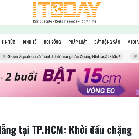
TIN TỨC
KINH TẾ
ĐỜI SỐNG
PHÁP LUẬT
BẤT ĐỘNG SẢN
MEDIA
tech và ‘hành trình’ mang hàu Quảng Ninh xuất khẩu?
Tượng ngựa mạ 
ẵng tại TP.HCM: Khởi đầu chặng