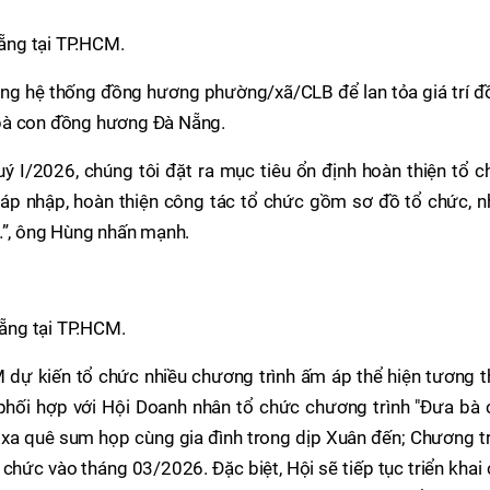
ẵng tại TP.HCM.
 dựng hệ thống đồng hương phường/xã/CLB để lan tỏa giá trí 
bà con đồng hương Đà Nẵng.
ý I/2026, chúng tôi đặt ra mục tiêu ổn định hoàn thiện tổ 
 sáp nhập, hoàn thiện công tác tổ chức gồm sơ đồ tổ chức, 
i…”, ông Hùng nhấn mạnh.
ẵng tại TP.HCM.
dự kiến tổ chức nhiều chương trình ấm áp thể hiện tương t
 phối hợp với Hội Doanh nhân tổ chức chương trình "Đưa bà 
n xa quê sum họp cùng gia đình trong dịp Xuân đến; Chương t
chức vào tháng 03/2026. Đặc biệt, Hội sẽ tiếp tục triển khai