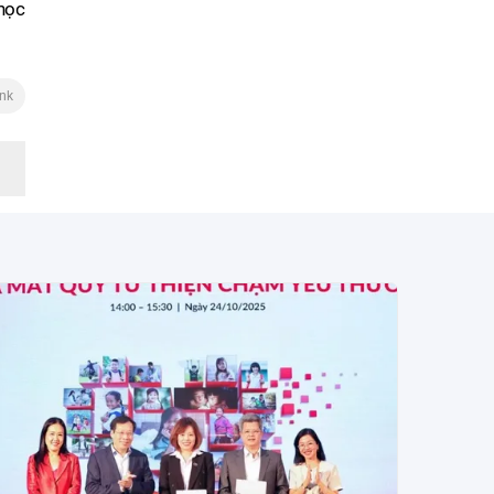
 học
ink