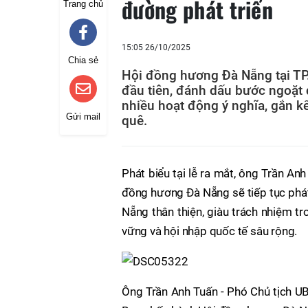
đường phát triển
Trang chủ
15:05 26/10/2025
Chia sẻ
Hội đồng hương Đà Nẵng tại TP
đầu tiên, đánh dấu bước ngoặt 
nhiều hoạt động ý nghĩa, gắn 
Gửi mail
quê.
Phát biểu tại lễ ra mắt, ông Trần A
đồng hương Đà Nẵng sẽ tiếp tục phát 
Nẵng thân thiện, giàu trách nhiệm t
vững và hội nhập quốc tế sâu rộng.
Ông Trần Anh Tuấn - Phó Chủ tịch U