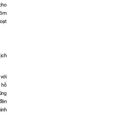
cho
gồm
hoạt
ịch
với
, hỗ
cũng
 đền
hình