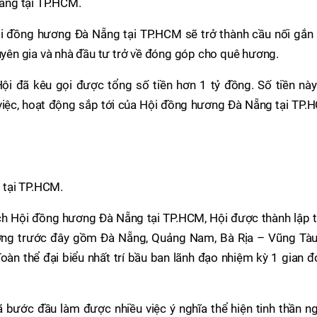
ẵng tại TP.HCM.
i đồng hương Đà Nẵng tại TP.HCM sẽ trở thành cầu nối gắn 
huyên gia và nhà đầu tư trở về đóng góp cho quê hương.
ội đã kêu gọi được tổng số tiền hơn 1 tỷ đồng. Số tiền này
iệc, hoạt động sắp tới của Hội đồng hương Đà Nẵng tại TP.
 tại TP.HCM.
h Hội đồng hương Đà Nẵng tại TP.HCM, Hội được thành lập t
ơng trước đây gồm Đà Nẵng, Quảng Nam, Bà Rịa – Vũng Tàu
n thể đại biểu nhất trí bầu ban lãnh đạo nhiệm kỳ 1 gian đ
ã bước đầu làm được nhiều việc ý nghĩa thể hiện tinh thần n