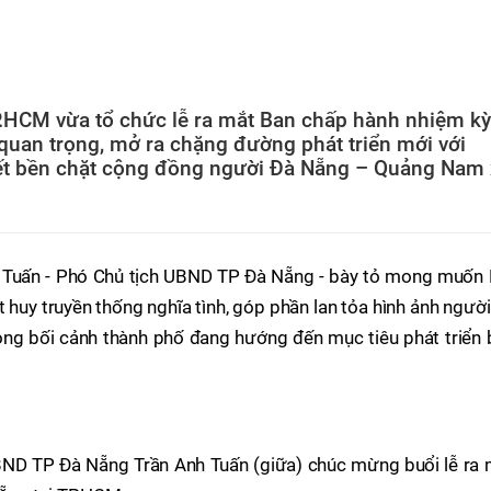
.HCM vừa tổ chức lễ ra mắt Ban chấp hành nhiệm kỳ
quan trọng, mở ra chặng đường phát triển mới với
kết bền chặt cộng đồng người Đà Nẵng – Quảng Nam
nh Tuấn - Phó Chủ tịch UBND TP Đà Nẵng - bày tỏ mong muốn 
huy truyền thống nghĩa tình, góp phần lan tỏa hình ảnh ngườ
rong bối cảnh thành phố đang hướng đến mục tiêu phát triển
BND TP Đà Nẵng Trần Anh Tuấn (giữa) chúc mừng buổi lễ ra 