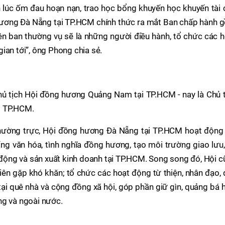
 lúc ốm đau hoạn nạn, trao học bổng khuyến học khuyến tài 
hương Đà Nẵng tại TP.HCM chính thức ra mắt Ban chấp hành 
iên ban thường vụ sẽ là những người điều hành, tổ chức các 
ian tới”, ông Phong chia sẻ.
hủ tịch Hội đồng hương Quảng Nam tại TP.HCM - nay là Chủ t
i TP.HCM.
hường trực, Hội đồng hương Đà Nẵng tại TP.HCM hoạt động 
ống văn hóa, tình nghĩa đồng hương, tạo môi trường giao lưu
o động và sản xuất kinh doanh tại TP.HCM. Song song đó, Hội 
i viên gặp khó khăn; tổ chức các hoạt động từ thiện, nhân đạo,
i quê nhà và cộng đồng xã hội, góp phần giữ gìn, quảng bá 
ng và ngoài nước.