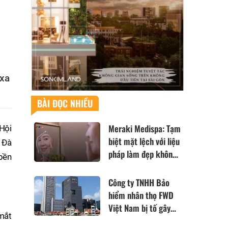
 xa
BÀI ĐỌC NHIỀU
Meraki Medispa: Tạm
Hội
biệt mặt lệch với liệu
i Đà
pháp làm đẹp không
 bền
xâm lấn đến từ Nhật
Bản
Công ty TNHH Bảo
hiểm nhân thọ FWD
Việt Nam bị tố gây
mắt
khó khăn và cản trở