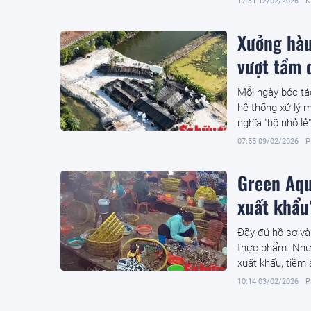
17:31 12/02/2026
K
Xưởng hàu
vượt tầm 
Mỗi ngày bóc tá
hệ thống xử lý 
nghĩa "hộ nhỏ lẻ
cộng đồng.
07:55 09/02/2026
P
Green Aqu
xuất khẩu
Đầy đủ hồ sơ và
thực phẩm. Nhưn
xuất khẩu, tiềm 
hàu xuất khẩu.
10:14 03/02/2026
P