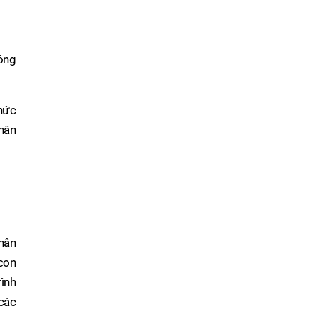
đồng
chức
nhân
hân
con
rình
 các