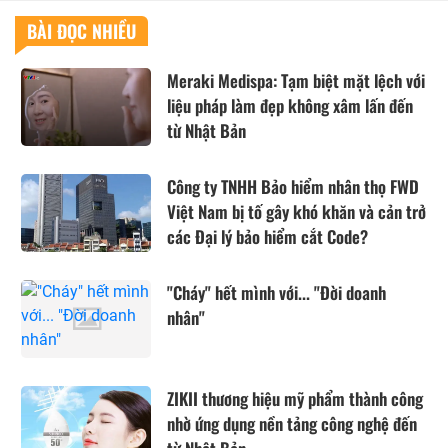
BÀI ĐỌC NHIỀU
Meraki Medispa: Tạm biệt mặt lệch với
liệu pháp làm đẹp không xâm lấn đến
từ Nhật Bản
Công ty TNHH Bảo hiểm nhân thọ FWD
Việt Nam bị tố gây khó khăn và cản trở
các Đại lý bảo hiểm cắt Code?
"Cháy" hết mình với... "Đời doanh
nhân"
ZIKII thương hiệu mỹ phẩm thành công
nhờ ứng dụng nền tảng công nghệ đến