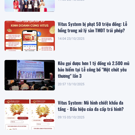
Vitus System bị phạt 50 triệu đồng: Lỗ
hổng trong xử lý sàn TMĐT trái phép?
14:04 23/10/2025
Kêu gọi được hơn 1 tỷ đồng và 2.500 mũ
bảo hiểm tại Lễ công bố "Một chút yêu
thương" lần 3
20:57 13/10/2025
Vitus System: Mô hình chiết khấu đa
tầng - Dấu hiệu của đa cấp trá hình?
09:15 03/10/2025