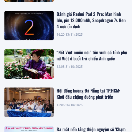
Đánh giá Redmi Pad 2 Pro: Màn hình
lớn, pin 12.000mAh, Snapdragon 7s Gen
4 cực ổn định
16:20 13/11/2025
“Nét Việt muôn nơi” tôn vinh cá tính phụ
nữ Việt ở buổi trà chiều Anh quốc
12:08 31/10/2025
Hội đồng hương Đà Nẵng tại TP.HCM:
Khởi đầu chặng đường phát triển
15:05 26/10/2025
Ra mắt nền tảng thiện nguyện số 'Chạm