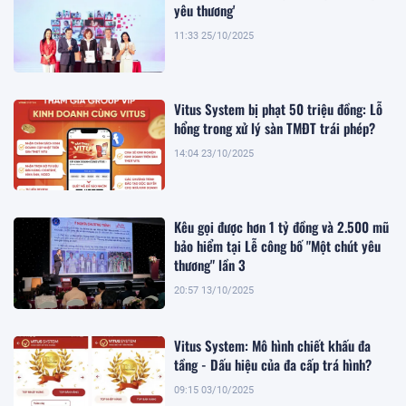
yêu thương'
11:33 25/10/2025
Vitus System bị phạt 50 triệu đồng: Lỗ
hổng trong xử lý sàn TMĐT trái phép?
14:04 23/10/2025
Kêu gọi được hơn 1 tỷ đồng và 2.500 mũ
bảo hiểm tại Lễ công bố "Một chút yêu
thương" lần 3
20:57 13/10/2025
Vitus System: Mô hình chiết khấu đa
tầng - Dấu hiệu của đa cấp trá hình?
09:15 03/10/2025