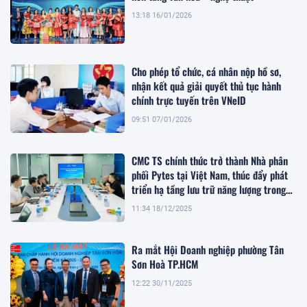
13:18 16/01/2026
Cho phép tổ chức, cá nhân nộp hồ sơ,
nhận kết quả giải quyết thủ tục hành
chính trực tuyến trên VNeID
09:51 07/01/2026
CMC TS chính thức trở thành Nhà phân
phối Pytes tại Việt Nam, thúc đẩy phát
triển hạ tầng lưu trữ năng lượng trong
giai đoạn chuyển dịch xanh
11:34 18/12/2025
Ra mắt Hội Doanh nghiệp phường Tân
Sơn Hoà TP.HCM
12:22 30/11/2025