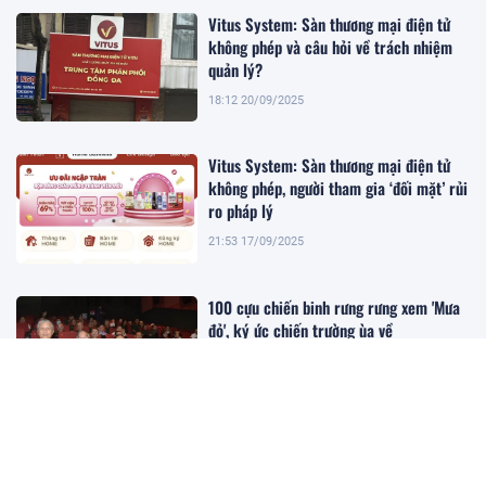
Vitus System: Sàn thương mại điện tử
không phép và câu hỏi về trách nhiệm
quản lý?
18:12 20/09/2025
Vitus System: Sàn thương mại điện tử
không phép, người tham gia ‘đối mặt’ rủi
ro pháp lý
21:53 17/09/2025
100 cựu chiến binh rưng rưng xem 'Mưa
đỏ', ký ức chiến trường ùa về
13:08 17/09/2025
Vitus System: Cảnh báo của chuyên gia
pháp lý khi tham gia hoạt động của sàn