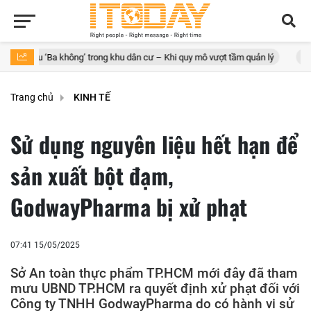
a không’ trong khu dân cư – Khi quy mô vượt tầm quản lý
Green Aquat
Trang chủ
KINH TẾ
Sử dụng nguyên liệu hết hạn để
sản xuất bột đạm,
GodwayPharma bị xử phạt
07:41 15/05/2025
Sở An toàn thực phẩm TP.HCM mới đây đã tham
mưu UBND TP.HCM ra quyết định xử phạt đối với
Công ty TNHH GodwayPharma do có hành vi sử