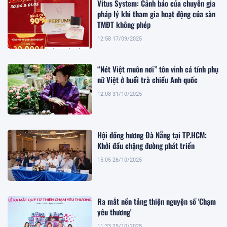
Vitus System: Cảnh báo của chuyên gia
pháp lý khi tham gia hoạt động của sàn
TMĐT không phép
12:58 17/09/2025
“Nét Việt muôn nơi” tôn vinh cá tính phụ
nữ Việt ở buổi trà chiều Anh quốc
12:08 31/10/2025
Hội đồng hương Đà Nẵng tại TP.HCM:
Khởi đầu chặng đường phát triển
15:05 26/10/2025
Ra mắt nền tảng thiện nguyện số 'Chạm
yêu thương'
11:33 25/10/2025