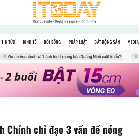
TIN TỨC
KINH TẾ
ĐỜI SỐNG
PHÁP LUẬT
BẤT ĐỘNG SẢN
MEDIA
uatech và ‘hành trình’ mang hàu Quảng Ninh xuất khẩu?
Tượng ngựa m
 Chính chỉ đạo 3 vấn đề nóng