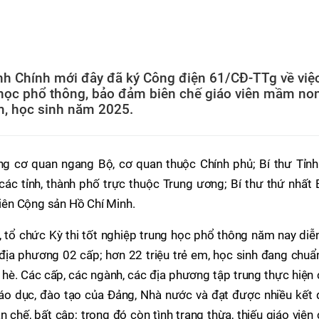
h Chính mới đây đã ký Công điện 61/CĐ-TTg về việ
g học phổ thông, bảo đảm biên chế giáo viên mầm non
m, học sinh năm 2025.
ng cơ quan ngang Bộ, cơ quan thuộc Chính phủ; Bí thư Tỉnh 
các tỉnh, thành phố trực thuộc Trung ương; Bí thư thứ nhất
ên Cộng sản Hồ Chí Minh.
, tổ chức Kỳ thi tốt nghiệp trung học phổ thông năm nay diễ
địa phương 02 cấp; hơn 22 triệu trẻ em, học sinh đang chuẩ
 hè. Các cấp, các ngành, các địa phương tập trung thực hiện
iáo dục, đào tạo của Đảng, Nhà nước và đạt được nhiều kết 
n chế, bất cập; trong đó còn tình trạng thừa, thiếu giáo viên