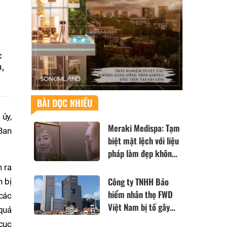
c
,
BÀI ĐỌC NHIỀU
ủy,
Meraki Medispa: Tạm
 Ban
biệt mặt lệch với liệu
pháp làm đẹp không
xâm lấn đến từ Nhật
n ra
Bản
Công ty TNHH Bảo
n bị
hiểm nhân thọ FWD
 các
Việt Nam bị tố gây
quả
khó khăn và cản trở
 cục