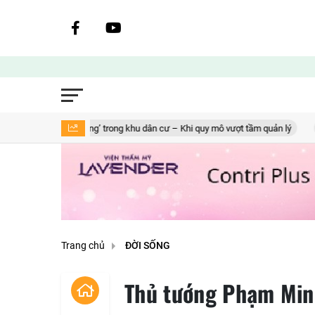
 ‘Ba không’ trong khu dân cư – Khi quy mô vượt tầm quản lý
Green Aq
Trang chủ
ĐỜI SỐNG
Thủ tướng Phạm Minh