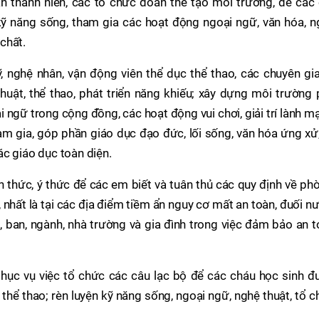
àn thanh niên, các tổ chức đoàn thể tạo môi trường, để các
kỹ năng sống, tham gia các hoạt động ngoại ngữ, văn hóa, n
 chất.
 nghệ nhân, vận động viên thể dục thể thao, các chuyên gia
uật, thể thao, phát triển năng khiếu; xây dựng môi trường 
 ngữ trong cộng đồng, các hoạt động vui chơi, giải trí lành m
tham gia, góp phần giáo dục đạo đức, lối sống, văn hóa ứng xử
c giáo dục toàn diện.
 thức, ý thức để các em biết và tuân thủ các quy định về ph
 nhất là tại các địa điểm tiềm ẩn nguy cơ mất an toàn, đuối n
 ban, ngành, nhà trường và gia đình trong việc đảm bảo an 
hục vụ việc tổ chức các câu lạc bộ để các cháu học sinh đ
 thể thao; rèn luyện kỹ năng sống, ngoại ngữ, nghệ thuật, tổ 