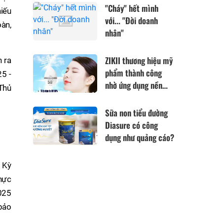
các Đại lý bảo hiểm
"Cháy" hết mình
hiếu
cắt Code?
với... "Đời doanh
oàn,
nhân"
ZIKII thương hiệu mỹ
n ra
phẩm thành công
25 -
nhờ ứng dụng nền
 Thủ
tảng công nghệ đến
từ Nhật Bản
Sữa non tiểu đường
Diasure có công
dụng như quảng cáo?
ề Kỳ
hực
025
 bảo