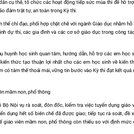
ẫn cụ thể, tổ chức các hoạt động tiếp sức mùa thi để hỗ trợ
ảo đảm trật tự, an toàn trong Kỳ thi.
 thể chỉ đạo, phối hợp chặt chẽ với ngành Giáo dục nhằm hỗ 
sinh dự thi, các gia đình và các cơ sở giáo dục trong công tá
ụ huynh học sinh quan tâm, hướng dẫn, hỗ trợ các em học s
 kiến thức tạo thuận lợi nhất cho các em học sinh về kiến t
em có tâm thế thoải mái, vững tin bước vào Kỳ thi đạt kết quả
iên mầm non, phổ thông
 Bộ Nội vụ rà soát, đôn đốc, kiểm tra việc tuyển dụng giáo 
 dụng hết số biên chế đã được giao; tiếp tục rà soát, đề x
ế giáo viên mầm non, phổ thông còn thiếu so với định mức 