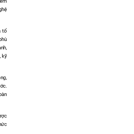
 em
ghệ
 tổ
phù
ạnh,
, kỹ
òng,
ước.
toàn
ược
chức