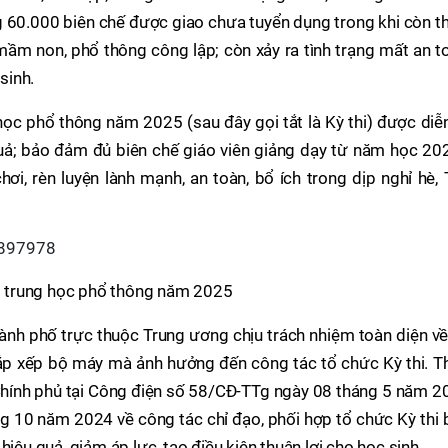
g 60.000 biên chế được giao chưa tuyển dụng trong khi còn t
ầm non, phổ thông công lập; còn xảy ra tình trạng mất an t
sinh.
học phổ thông năm 2025 (sau đây gọi tắt là Kỳ thi) được diễ
quả; bảo đảm đủ biên chế giáo viên giảng dạy từ năm học 20
ơi, rèn luyện lành mạnh, an toàn, bổ ích trong dịp nghỉ hè,
ệp trung học phổ thông năm 2025
hành phố trực thuộc Trung ương chịu trách nhiệm toàn diện v
sắp xếp bộ máy mà ảnh hưởng đến công tác tổ chức Kỳ thi. T
Chính phủ tại Công điện số 58/CĐ-TTg ngày 08 tháng 5 năm 2
ng 10 năm 2024 về công tác chỉ đạo, phối hợp tổ chức Kỳ thi
hiệu quả, giảm áp lực, tạo điều kiện thuận lợi cho học sinh.