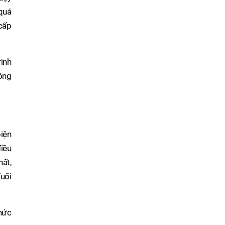
quá
 cấp
rình
ông
iện
điều
hất,
đuối
chức