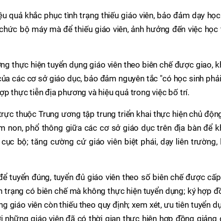
ệu quả khắc phục tình trạng thiếu giáo viên, bảo đảm dạy họ
ổ chức bộ máy mà để thiếu giáo viên, ảnh hưởng đến việc học
ng thực hiện tuyển dụng giáo viên theo biên chế được giao, 
n của các cơ sở giáo dục, bảo đảm nguyên tắc "có học sinh phả
p thực tiễn địa phương và hiệu quả trong việc bố trí.
trực thuộc Trung ương tập trung triển khai thực hiện chủ độn
mầm non, phổ thông giữa các cơ sở giáo dục trên địa bàn để 
 cục bộ; tăng cường cử giáo viên biệt phái, dạy liên trường, 
để tuyển đúng, tuyển đủ giáo viên theo số biên chế được cấ
nh trạng có biên chế mà không thực hiện tuyển dụng; ký hợp 
g giáo viên còn thiếu theo quy định; xem xét, ưu tiên tuyển d
 những giáo viên đã có thời gian thực hiện hợp đồng giảng 