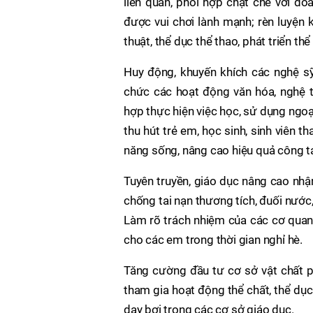
liên quan, phối hợp chặt chẽ với đo
được vui chơi lành mạnh; rèn luyện 
thuật, thể dục thể thao, phát triển thể
Huy động, khuyến khích các nghệ sỹ,
chức các hoạt động văn hóa, nghệ th
hợp thực hiện việc học, sử dụng ngoại
thu hút trẻ em, học sinh, sinh viên 
năng sống, nâng cao hiệu quả công tá
Tuyên truyền, giáo dục nâng cao nhận
chống tai nạn thương tích, đuối nước,
Làm rõ trách nhiệm của các cơ quan,
cho các em trong thời gian nghỉ hè.
Tăng cường đầu tư cơ sở vật chất p
tham gia hoạt động thể chất, thể dục
dạy bơi trong các cơ sở giáo dục.