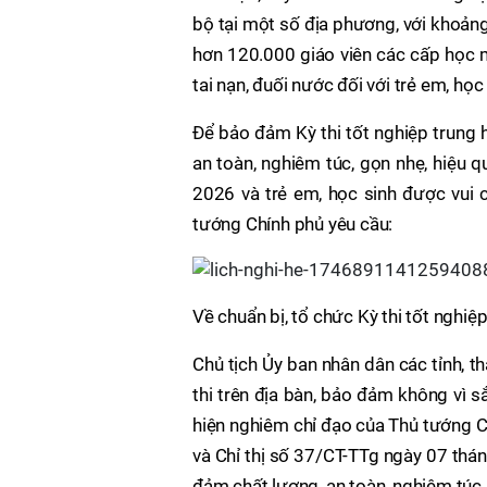
bộ tại một số địa phương, với khoản
hơn 120.000 giáo viên các cấp học m
tai nạn, đuối nước đối với trẻ em, học 
Để bảo đảm Kỳ thi tốt nghiệp trung 
an toàn, nghiêm túc, gọn nhẹ, hiệu 
2026 và trẻ em, học sinh được vui ch
tướng Chính phủ yêu cầu:
Về chuẩn bị, tổ chức Kỳ thi tốt nghi
Chủ tịch Ủy ban nhân dân các tỉnh, t
thi trên địa bàn, bảo đảm không vì 
hiện nghiêm chỉ đạo của Thủ tướng 
và Chỉ thị số 37/CT-TTg ngày 07 thá
đảm chất lượng, an toàn, nghiêm túc, 