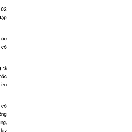
c 02
 tập
khắc
i có
g rà
khắc
liên
p có
đồng
ụng,
dạy