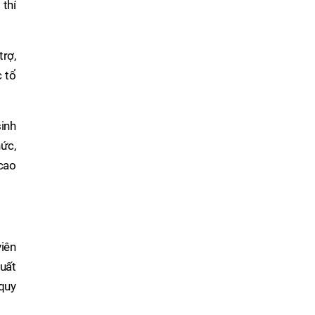
 thí
trợ,
c tổ
inh
hức,
 cao
viên
uất
quy