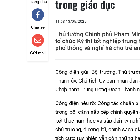
trong giáo dục
Trang chủ
11:03 13/05/2025
Chia sẻ
Thủ tướng Chính phủ Phạm Min
tổ chức Kỳ thi tốt nghiệp trun
phổ thông và nghỉ hè cho trẻ e
Gửi mail
Công điện gửi: Bộ trưởng, Thủ trưở
Thành ủy, Chủ tịch Ủy ban nhân dân 
Chấp hành Trung ương Đoàn Thanh ni
Công điện nêu rõ: Công tác chuẩn bị
trong bối cảnh sắp xếp chính quyền 
kết thúc năm học và sắp đến kỳ nghỉ
chủ trương, đường lối, chính sách g
tích cực; tuy nhiên vẫn còn những hạ