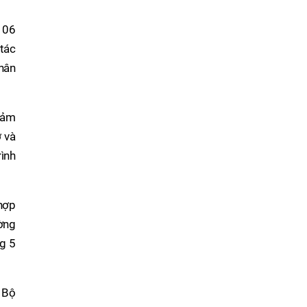
m 06
 tác
nhân
 đảm
ỡ và
ình
 hợp
ờng
g 5
 Bộ