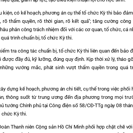
ều kiện, có kế hoạch, phương án cụ thể tổ chức Kỳ thi bảo đả
ệm, rõ thẩm quyền, rõ thời gian, rõ kết quả"; tăng cường công
khâu phân công trách nhiệm đối với các cơ quan, tổ chức, cá 
quá trình chuẩn bị, tổ chức Kỳ thi.
iểm tra công tác chuẩn bị, tổ chức Kỳ thi liên quan đến bảo
i được đầy đủ, kỹ lưỡng, đúng quy định. Kịp thời xử lý, tháo g
 những vướng mắc, phát sinh vượt thẩm quyền trong quá tr
ây dựng kế hoạch, phương án chi tiết, cụ thể trong việc phối
án, thông suốt từ trung ương đến địa phương trong mọi trư
hủ tướng Chính phủ tại Công điện số 58/CĐ-TTg ngày 08 thán
chức Kỳ thi.
oàn Thanh niên Cộng sản Hồ Chí Minh phối hợp chặt chẽ với